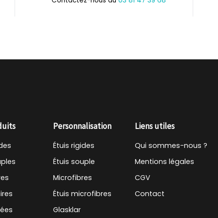
Contactez-nous au
03 81 47 39 68
duits
Personnalisation
Liens utiles
ides
Étuis rigides
Qui sommes-nous ?
uples
Étuis souple
Mentions légales
res
Microfibres
CGV
ires
Étuis microfibres
Contact
tées
Glasklar