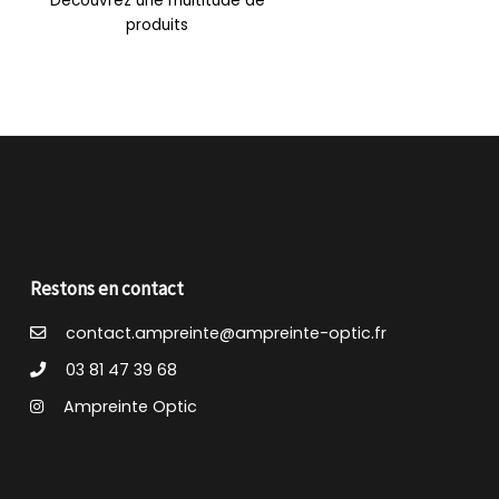
Découvrez une multitude de
produits
Restons en contact
contact.ampreinte@ampreinte-optic.fr
03 81 47 39 68
Ampreinte Optic