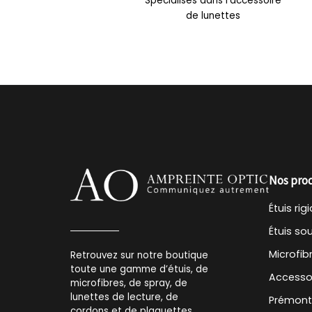
Spécialisés dans l'accessoire
de lunettes
Nos pro
Étuis rig
Étuis so
Microfib
Retrouvez sur notre boutique
toute une gamme d’étuis, de
Accesso
microfibres, de spray, de
lunettes de lecture, de
Prémon
cordons et de plaquettes.