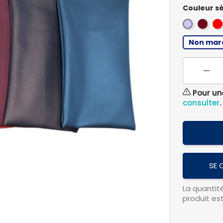
Couleur sé
Bordea
Ro
Violet
Non mar
Pour un
consulter
.
SE 
La quanti
produit es