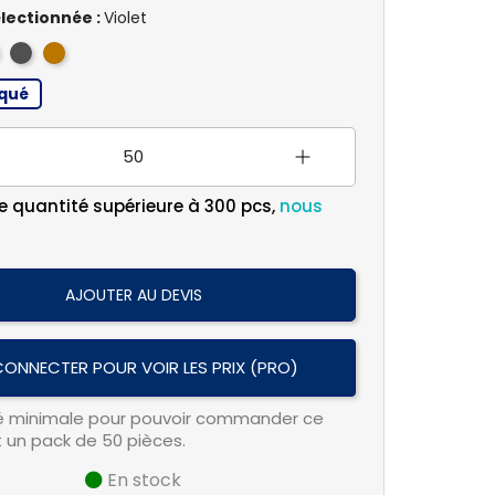
lectionnée :
Violet
ux
uge
Gris
Marron
Anthracite
qué
e quantité supérieure à 300 pcs,
nous
AJOUTER AU DEVIS
CONNECTER POUR VOIR LES PRIX (PRO)
té minimale pour pouvoir commander ce
t un pack de 50 pièces.
En stock