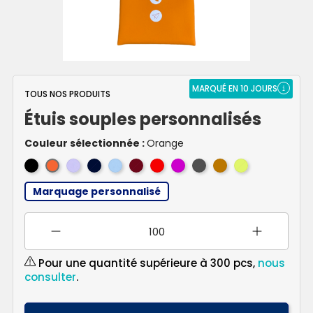
MARQUÉ EN 10 JOURS
TOUS NOS PRODUITS
Étuis souples personnalisés
Couleur sélectionnée :
Orange
Noir
Violet
Bleu
Bleu
Bordeaux
Rouge
Fushia
Gris
Marron
Anis
Orange
-
Foncé
Turquoise
Anthracite
Marquage personnalisé
intérieur
Noir
Pour une quantité supérieure à 300 pcs,
nous
consulter
.