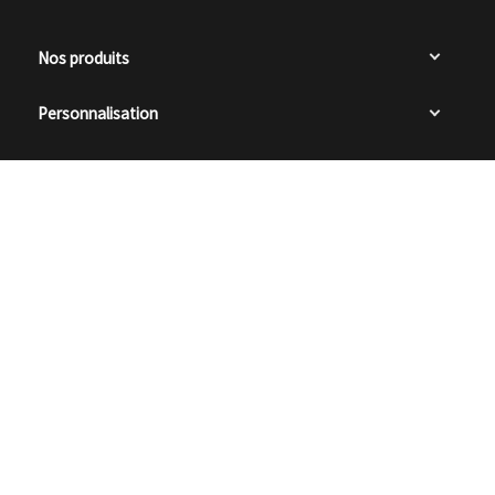
Nos produits
Personnalisation
Liens utiles

0
Restons en contact
Ampreinte Optic, 2026
Création de site internet
Dijon