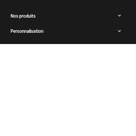
Nos produits
Personnalisation
Liens utiles

0
Restons en contact
Ampreinte Optic, 2026
Création de site internet
Dijon