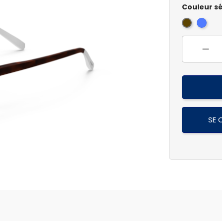
Couleur sé
Bleu
Ecaille
Jean
Foncé
C15
C05
SE 