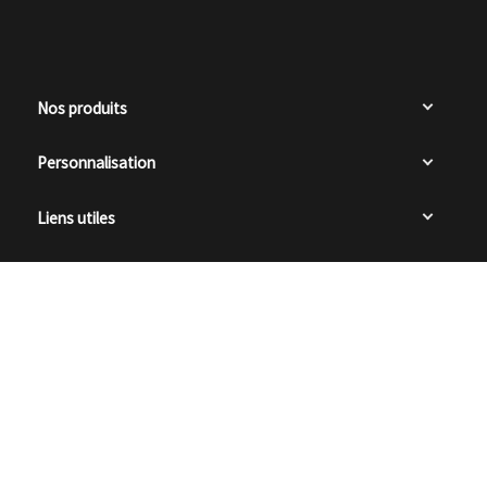
Nos produits
Personnalisation
Liens utiles
Restons en contact

0
Ampreinte Optic, 2026
Création de site internet
Dijon